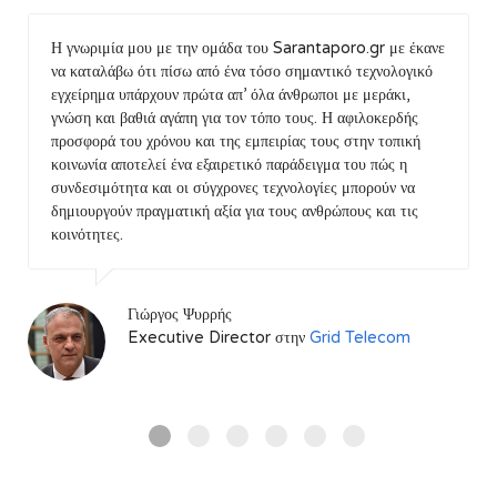
Το Sarantaporo.gr είναι από τις πλέον πετυχημένες
πρωτοβουλίες σε πανευρωπαϊκό επίπεδο. Η ομάδα του
Sarantaporo.gr δεν κατάφερε μόνο να εξασφαλίσει
πρόσβαση στο Διαδίκτυο σε απομακρυσμένα ορεινά χωριά
για τα οποία δεν υπήρχαν διαθέσιμες εναλλακτικές, αλλά
κυρίως βοήθησε καθοριστικά τις τοπικές κοινωνίες να
εξοικειωθούν με τις σύγχρονες Τεχνολογίες Πληροφορικής
και Επικοινωνιών ώστε να τις υιοθετήσουν και σε άλλες
καθημερινές δραστηριότητες τους. Τα αποτελέσματα είναι
εντυπωσιακά!
Βασίλειος Βλάχος
Επίκουρος Καθηγητής στο
Πανεπιστήμιο Θεσσαλίας