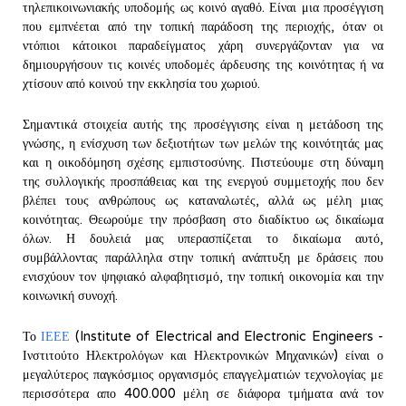
τηλεπικοινωνιακής υποδομής ως κοινό αγαθό. Είναι μια προσέγγιση
που εμπνέεται από την τοπική παράδοση της περιοχής, όταν οι
ντόπιοι κάτοικοι παραδείγματος χάρη συνεργάζονταν για να
δημιουργήσουν τις κοινές υποδομές άρδευσης της κοινότητας ή να
χτίσουν από κοινού την εκκλησία του χωριού.
Σημαντικά στοιχεία αυτής της προσέγγισης είναι η μετάδοση της
γνώσης, η ενίσχυση των δεξιοτήτων των μελών της κοινότητάς μας
και η οικοδόμηση σχέσης εμπιστοσύνης. Πιστεύουμε στη δύναμη
της συλλογικής προσπάθειας και της ενεργού συμμετοχής που δεν
βλέπει τους ανθρώπους ως καταναλωτές, αλλά ως μέλη μιας
κοινότητας. Θεωρούμε την πρόσβαση στο διαδίκτυο ως δικαίωμα
όλων. Η δουλειά μας υπερασπίζεται το δικαίωμα αυτό,
συμβάλλοντας παράλληλα στην τοπική ανάπτυξη με δράσεις που
ενισχύουν τον ψηφιακό αλφαβητισμό, την τοπική οικονομία και την
κοινωνική συνοχή.
Το
ΙΕΕΕ
(Institute of Electrical and Electronic Engineers -
Ινστιτούτο Ηλεκτρολόγων και Ηλεκτρονικών Μηχανικών) είναι ο
μεγαλύτερος παγκόσμιος οργανισμός επαγγελματιών τεχνολογίας με
περισσότερα απο 400.000 μέλη σε διάφορα τμήματα ανά τον