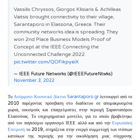
Vassilis Chryssos, Giorgos Klisiaris & Achilleas
Vaitsis brought connectivity to their village,
Sarantaporo in Elassona, Greece. Their
community networks idea is spreading. They
won 2nd Place Business Models Proof of
Concept at the IEEE Connecting the
Unconnected Challenge 2022.
pic.twitter.com/QOFikpyeiX
— IEEE Future Networks (@IEEEFutureNtwks)
November 3, 2022
Το
Ασύρματο Κοινοτικό Δίκτυο Sarantaporo.gr
λειτουργεί από το
2010 παρέχοντας πρόσβαση στο διαδίκτυο σε απομακρυσμένα
χωριά, οικισμούς και επαγγελματίες στην περιοχή Σαρανταπόρου
Ελασσόνας. Το επιχειρηματικό μοντέλο, για το οποίο βραβεύτηκε
από τον παγκόσμιο οργανισμό ΙΕΕΕ αλλά και από την
Ευρωπαϊκή
Επιτροπή
το 2019, στηρίζεται στην ενεργό συμμετοχή των ντόπιων
κατοίκων της περιοχής για την οικοδόμηση μιας σύγχρονης