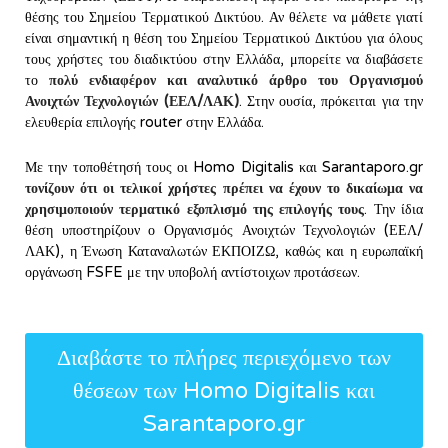
θέσης του Σημείου Τερματικού Δικτύου. Αν θέλετε να μάθετε γιατί
είναι σημαντική η θέση του Σημείου Τερματικού Δικτύου για όλους
τους χρήστες του διαδικτύου στην Ελλάδα, μπορείτε να διαβάσετε
το
πολύ ενδιαφέρον και αναλυτικό άρθρο του Οργανισμού
Ανοιχτών Τεχνολογιών (ΕΕΛ/ΛΑΚ)
. Στην ουσία, πρόκειται για την
ελευθερία επιλογής router στην Ελλάδα.
Με την τοποθέτησή τους οι Homo Digitalis και Sarantaporo.gr
τονίζουν ότι οι τελικοί χρήστες πρέπει να έχουν το δικαίωμα να
χρησιμοποιούν τερματικό εξοπλισμό της επιλογής τους
. Την ίδια
θέση υποστηρίζουν ο Οργανισμός Ανοιχτών Τεχνολογιών (ΕΕΛ/
ΛΑΚ), η Ένωση Καταναλωτών ΕΚΠΟΙΖΩ, καθώς και η ευρωπαϊκή
οργάνωση FSFE με την υποβολή αντίστοιχων προτάσεων.
Διαβάστε το πλήρες περιεχόμενο των
θέσεων των Homo Digitalis και
Sarantaporo.gr