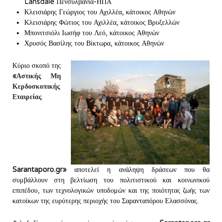
Lansdale Πενσυλβάνια-ΗΠΑ
Κλεισιάρης Γεώργιος του Αχιλλέα, κάτοικος Αθηνών
Κλεισιάρης Φώτιος του Αχιλλέα, κάτοικος Βρυξελλών
Μπονιτσιόλι Ιωσήφ του Λεό, κάτοικος Αθηνών
Χρυσός Βασίλης του Βίκτωρα, κάτοικος Αθηνών
Κύριο σκοπό της
«Αστικής Μη
Κερδοσκοπικής
Εταιρείας
Sarantaporo.gr»
αποτελεί η ανάληψη δράσεων που θα
συμβάλλουν στη βελτίωση του πολιτιστικού και κοινωνικού
επιπέδου, των τεχνολογικών υποδομών και της ποιότητας ζωής των
κατοίκων της ευρύτερης περιοχής του Σαρανταπόρου Ελασσόνας.