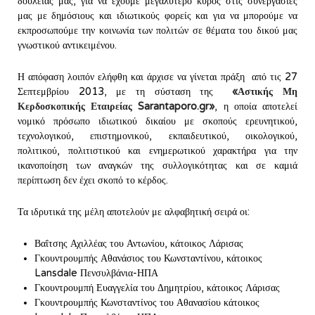
δουλειάς μας, για να έχουμε μεγαλύτερο κύρος στις συνεργασίες
μας με δημόσιους και ιδιωτικούς φορείς και για να μπορούμε να
εκπροσωπούμε την κοινωνία των πολιτών σε θέματα του δικού μας
γνωστικού αντικειμένου.
Η απόφαση λοιπόν ελήφθη και άρχισε να γίνεται πράξη από τις 27
Σεπτεμβρίου 2013, με τη σύσταση της
«Αστικής Μη
Κερδοσκοπικής Εταιρείας
Sarantaporo.
gr»
, η οποία αποτελεί
νομικό πρόσωπο ιδιωτικού δικαίου με σκοπούς ερευνητικού,
τεχνολογικού, επιστημονικού, εκπαιδευτικού, οικολογικού,
πολιτικού, πολιτιστικού και ενημερωτικού χαρακτήρα για την
ικανοποίηση των αναγκών της συλλογικότητας και σε καμιά
περίπτωση δεν έχει σκοπό το κέρδος.
Τα ιδρυτικά της μέλη αποτελούν με αλφαβητική σειρά οι:
Βαΐτσης Αχιλλέας του Αντωνίου, κάτοικος Λάρισας
Γκουντρουμπής Αθανάσιος του Κωνσταντίνου, κάτοικος
Lansdale Πενσυλβάνια-ΗΠΑ
Γκουντρουμπή Ευαγγελία του Δημητρίου, κάτοικος Λάρισας
Γκουντρουμπής Κωνσταντίνος του Αθανασίου κάτοικος