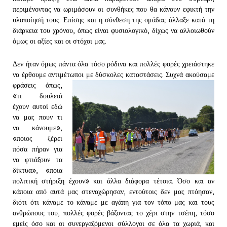
περιμένοντας να ωριμάσουν οι συνθήκες που θα κάνουν εφικτή την
υλοποίησή τους. Επίσης και η σύνθεση της ομάδας άλλαξε κατά τη
διάρκεια του χρόνου, όπως είναι φυσιολογικό, δίχως να αλλοιωθούν
όμως οι αξίες και οι στόχοι μας.
Δεν ήταν όμως πάντα όλα τόσο ρόδινα και πολλές φορές χρειάστηκε
να έρθουμε αντιμέτωποι με δύσκολες καταστάσεις.
Συχνά ακούσαμε
φράσεις όπως,
«τι δουλειά
έχουν αυτοί εδώ
να μας πουν τι
να κάνουμε»,
«ποιος ξέρει
πόσα πήραν για
να φτιάξουν τα
δίκτυα», «ποια
πολιτική στήριξη έχουν» και άλλα διάφορα τέτοια. Όσο και αν
κάποια από αυτά μας στεναχώρησαν, εντούτοις δεν μας πτόησαν,
διότι ότι κάναμε το κάναμε με αγάπη για τον τόπο μας και τους
ανθρώπους του, πολλές φορές βάζοντας το χέρι στην τσέπη, τόσο
εμείς όσο και οι συνεργαζόμενοι σύλλογοι σε όλα τα χωριά, και