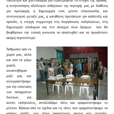
ταυτότητα και μια ευκαιρία για εξωστρέφεια! Οι στόχοι της ομάδας:
η κινητοποίηση αξιόλογων ανθρώπων της περιοχής μας με διάθεση
για προσφορά, η δημιουργία ενός μέσου επικοινωνίας και
συντονισμού μεταξύ μας, η κατάθεση προτάσεων για ανάπτυξη και
πρόοδο, η ενεργή συμμετοχή στη διοργάνωση εκδηλώσεων, στη
δημιουργία υποδομών και στο άνοιγμα νέων δρόμων που θα
βοηθήσουν την τοπική κοινωνία να αναπτυχθεί και να προοδεύσει
ακόμη περισσότερο.
Άνθρωποι από το
χωριό μας, αλλά
και από τα γύρω
χωριά,
συναντήθηκαν
μαζί μας και
συνεργαστήκαμε
για την επέκταση
των ασύρματων
δικτύων, για
κοινές εκδηλώσεις, ανταλλάξαμε ιδέες και οραματιστήκαμε το
μέλλον. Κάποια από τα σχέδια και τις ιδέες που οραματιστήκαμε τα
κάναμε πράξη, ενώ άλλα παραμένουν ακόμα στο συρτάρι,