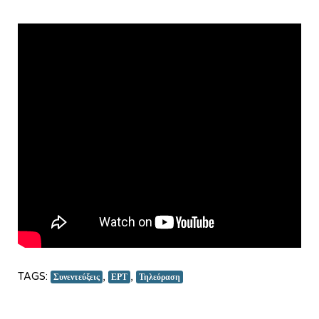
TAGS:
,
,
Συνεντεύξεις
ΕΡΤ
Τηλεόραση